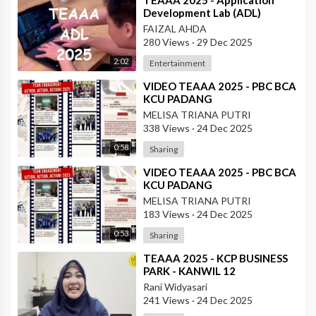
⁣TEAAA 2025 - Application
Development Lab (ADL)
FAIZAL AHDA
280 Views
·
29 Dec 2025
2:02
Entertainment
⁣VIDEO TEAAA 2025 - PBC BCA
KCU PADANG
MELISA TRIANA PUTRI
338 Views
·
24 Dec 2025
0:58
Sharing
⁣VIDEO TEAAA 2025 - PBC BCA
KCU PADANG
MELISA TRIANA PUTRI
183 Views
·
24 Dec 2025
0:53
Sharing
⁣TEAAA 2025 - KCP BUSINESS
PARK - KANWIL 12
Rani Widyasari
241 Views
·
24 Dec 2025