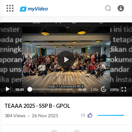
1080p
720p
480p
auto
00:00
00:00
1.00x
1080p
10
TEAAA 2025 - SSP B - GPOL
384
Views
·
26 Nov 2025
18