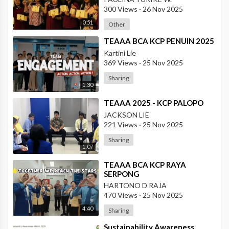
300 Views
·
26 Nov 2025
0:51
Other
⁣TEAAA BCA KCP PENUIN 2025
Kartini Lie
369 Views
·
25 Nov 2025
Sharing
1:30
⁣TEAAA 2025 - KCP PALOPO
JACKSON LIE
221 Views
·
25 Nov 2025
Sharing
1:07
⁣TEAAA BCA KCP RAYA
SERPONG
HARTONO D RAJA
470 Views
·
25 Nov 2025
4:40
Sharing
⁣Sustainability Awareness