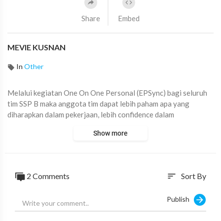
Share
Embed
MEVIE KUSNAN
In
Other
Melalui kegiatan One On One Personal (EPSync) bagi seluruh
tim SSP B maka anggota tim dapat lebih paham apa yang
diharapkan dalam pekerjaan, lebih confidence dalam
menjalankan pekerjaan, yang pastinya akan meningkatkan
Show more
kualitas kerja yang dihasilkan. Selain itu, tim juga menjadi lebih
solid dan bekerja dengan lebih baik karena terdapat
keterbukaan dalam memberikan feedback antar anggota tim
dan leader. Dengan aktivitas ini memberikan dampak positif di
2
Comments
Sort By
sort
lingkungan kerja kami dan meningkatkan Performance &
Accountability.
Publish