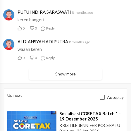
Know Your Role, Own Your Impact.
PUTU INDIRA SARASWATI
8 months ago
keren bangett
#TEAAA2025 #DRIVEOURTEAM
0
0
Reply
#SSP B #GPOL #GASPOL2025
ALDIANSYAH ADIPUTRA
#TEAAA
#2025
#SSP
#B
8 months ago
waaah keren
0
0
Reply
Show more
Up next
Autoplay
⁣Sosialisasi CORETAX Batch 1 -
19 Desember 2025
KRISTILE JENNIFER POCERATU
0 Views
·
23 Jan 2026