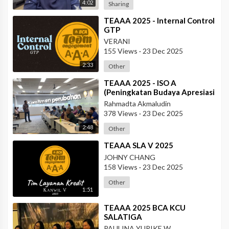
4:02
Sharing
⁣TEAAA 2025 - Internal Control
GTP
VERANI
155 Views
·
23 Dec 2025
2:33
Other
⁣TEAAA 2025 - ISO A
(Peningkatan Budaya Apresiasi
& Recognition di Data Center
Rahmadta Akmaludin
Operation)
378 Views
·
23 Dec 2025
2:48
Other
⁣TEAAA SLA V 2025
JOHNY CHANG
158 Views
·
23 Dec 2025
Other
1:51
⁣TEAAA 2025 BCA KCU
SALATIGA
PAULINA YURIKE W.