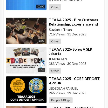
00:00
Other
⁣TEAAA 2025 - Biro Customer
Relationship, Experience and
Protection
Sugianto Thian
716 Views
·
31 Dec 2025
1:01
Other
⁣TEAAA 2025-Soleg A SLK
Jakarta
ILIANATAN
383 Views
·
30 Dec 2025
3:56
Other
⁣TEAAA 2025 - CORE DEPOSIT
APP BR
JEDEDIAH FANUEL
246 Views
·
29 Dec 2025
2:00
People & Blogs