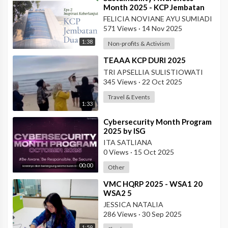
Month 2025 - KCP Jembatan
Dua
FELICIA NOVIANE AYU SUMIADI
571 Views
·
14 Nov 2025
1:38
Non-profits & Activism
⁣TEAAA KCP DURI 2025
TRI APSELLIA SULISTIOWATI
345 Views
·
22 Oct 2025
Travel & Events
1:33
⁣Cybersecurity Month Program
2025 by ISG
ITA SATLIANA
0 Views
·
15 Oct 2025
00:00
Other
⁣VMC HQRP 2025 - WSA1 20
WSA2 5
JESSICA NATALIA
286 Views
·
30 Sep 2025
1:59