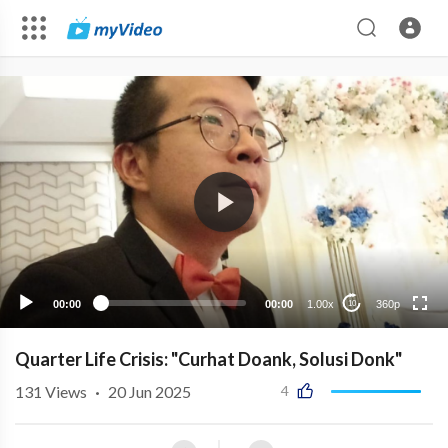
360p
00:00
00:00
1.00x
360p
10
Quarter Life Crisis: "Curhat Doank, Solusi Donk"
131
Views
·
20 Jun 2025
4