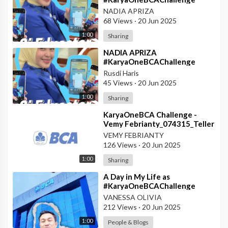
#AskArmandBCA
NADIA APRIZA
68 Views
·
20 Jun 2025
1:00
Sharing
⁣NADIA APRIZA
#KaryaOneBCAChallenge
#AskArmandBCA
Rusdi Haris
#KCUBengkulu
45 Views
·
20 Jun 2025
1:00
Sharing
⁣KaryaOneBCA Challenge -
Vemy Febrianty_074315_Teller
Prioritas BCA KCU Balikpapan
VEMY FEBRIANTY
126 Views
·
20 Jun 2025
1:00
Sharing
⁣A Day in My Life as
#KaryaOneBCAChallenge
#AskArmand BCA - PBC BCA
VANESSA OLIVIA
KCU Kudus
212 Views
·
20 Jun 2025
1:00
People & Blogs