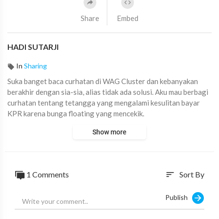
Share
Embed
HADI SUTARJI
In
Sharing
Suka banget baca curhatan di WAG Cluster dan kebanyakan
berakhir dengan sia-sia, alias tidak ada solusi. Aku mau berbagi
curhatan tentang tetangga yang mengalami kesulitan bayar
KPR karena bunga floating yang mencekik.
Show more
Kali ini aku berperan sebagai MARKETER, dimana Solusiku
cuma satu kalimat singkat aja..... hihihii.... PENASARAN??? yuk
disimak video singkat ini....
1
Comments
Sort By
sort
#KaryaOneBCAChallenge #AskArmandBCA #solusi
#bcabanget
Publish
#KaryaOneBCAChallenge
#AskArmandBCA
#bcarumahbiru
#bcaseru