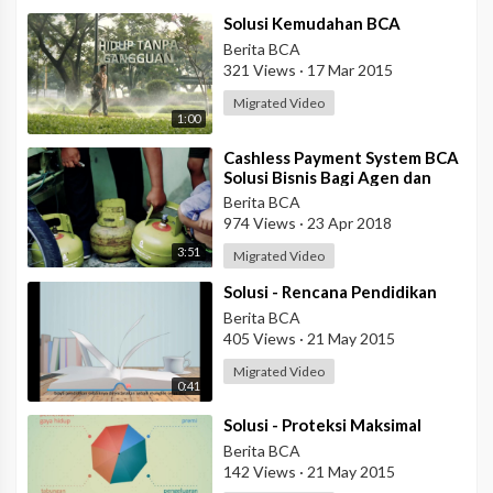
⁣Solusi Kemudahan BCA
Berita BCA
321 Views
·
17 Mar 2015
Migrated Video
1:00
⁣Cashless Payment System BCA
Solusi Bisnis Bagi Agen dan
Pangkalan Gas LPG
Berita BCA
974 Views
·
23 Apr 2018
3:51
Migrated Video
⁣Solusi - Rencana Pendidikan
Berita BCA
405 Views
·
21 May 2015
Migrated Video
0:41
⁣Solusi - Proteksi Maksimal
Berita BCA
142 Views
·
21 May 2015