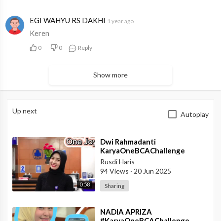
EGI WAHYU RS DAKHI
1 year ago
Keren
0
0
Reply
Show more
Up next
Autoplay
⁣Dwi Rahmadanti
KaryaOneBCAChallenge
Rusdi Haris
94 Views
·
20 Jun 2025
0:58
Sharing
⁣NADIA APRIZA
#KaryaOneBCAChallenge